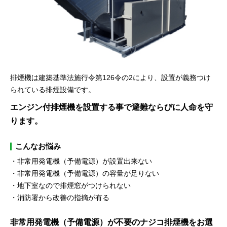
排煙機は建築基準法施行令第126令の2により、設置が義務つけ
られている排煙設備です。
エンジン付排煙機を設置する事で避難ならびに人命を守
ります。
こんなお悩み
非常用発電機（予備電源）が設置出来ない
非常用発電機（予備電源）の容量が足りない
地下室なので排煙窓がつけられない
消防署から改善の指摘が有る
非常用発電機（予備電源）が不要のナジコ排煙機をお選