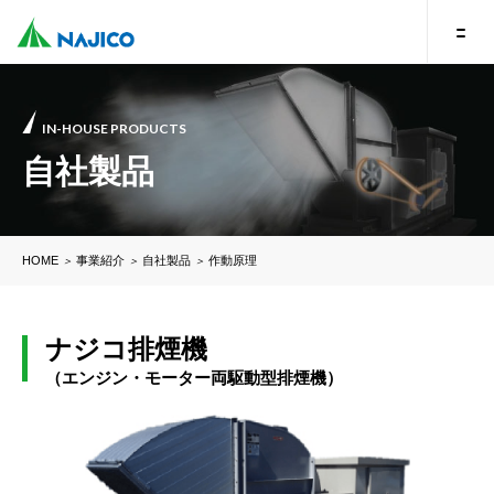
IN-HOUSE PRODUCTS
自社製品
HOME
事業紹介
自社製品
作動原理
＞
＞
＞
ナジコ排煙機
（エンジン・モーター両駆動型排煙機）